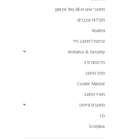
מחשבי All in one (אול אין וואן)
מקלדות ועכברים
Roidmi
זכרונות למחשב נייד
Antivirus & Security
מדפסות ודיו
מסכי מחשב
Cooler Master
מארזי מחשב
מחשבים וגיימינג
LG
Scorpius