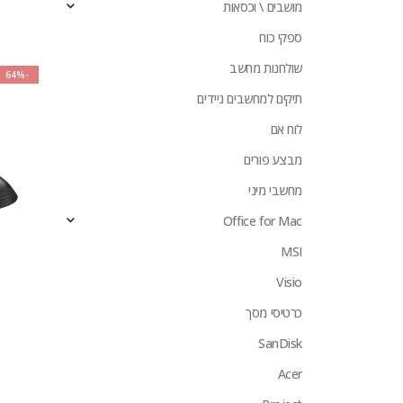
מושבים \ וכסאות
ספקי כוח
שולחנות מחשב
-64%
תיקים למחשבים ניידים
לוח אם
מבצע פורים
מחשבי מיני
Office for Mac
MSI
Visio
כרטיסי מסך
SanDisk
Acer