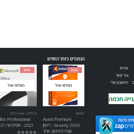
הנמכרים ביותר החודש
אודות
-28%
-55%
צור קשר
ם
החשבון שלי
המלאי אזל
המלאי אזל
AVAST
OFFICE
,
אופיס 2021
fice Professional
Avast Premium
Security 2024 - רישיון
2021 - אופיס פרו 2021
שנתי למחשב אחד