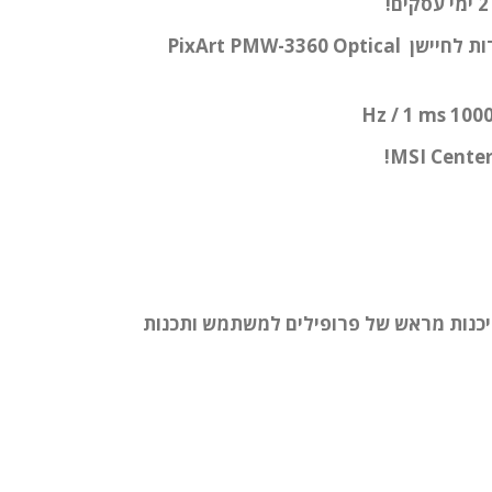
חיישן אופטי של 12000 DPI הודות לחיישן PixArt PMW-3360 Optical
1000 Hz / 1 m
MSI לשליטה ותיכנות מראש של פרופילים למשתמש ותכנות