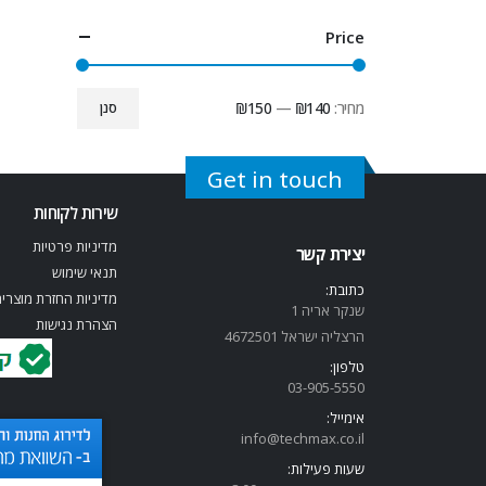
Price
מחיר:
₪140
—
₪150
סנן
Get in touch
שירות לקוחות
מדיניות פרטיות
יצירת קשר
תנאי שימוש
כתובת:
מדיניות החזרת מוצרי
שנקר אריה 1
הצהרת נגישות
הרצליה ישראל 4672501
טלפון:
03-905-5
550
אימייל:
info@techmax.co.il
שעות פעילות: