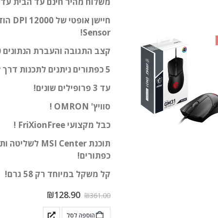
משלוח מהיר חינם עד הבית עד 2 ימי עסקים!
Sensor!
קצב התגובה והעברת הנתונים
s
5 כפתורים ניתנים לתכנות דרך MSI Center!
עד 3 פרופילים שונים!
סוויץ'
OMRON !
כבל מקצועי FriXionFree !
תוכנת  Center
כפתורים!
קל משקל במיוחד רק 58 גרם!
₪
128.90
₪
361.00
הוספה לסל