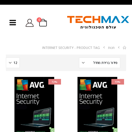
0
חנות
PRODUCT TAG -
INTERNET SECURITY
-72%
-73%