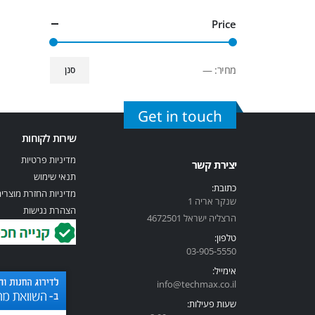
Price
מחיר:
—
סנן
Get in touch
שירות לקוחות
מדיניות פרטיות
יצירת קשר
תנאי שימוש
כתובת:
מדיניות החזרת מוצרי
שנקר אריה 1
הצהרת נגישות
הרצליה ישראל 4672501
טלפון:
03-905-5
550
אימייל:
info@techmax.co.il
שעות פעילות: