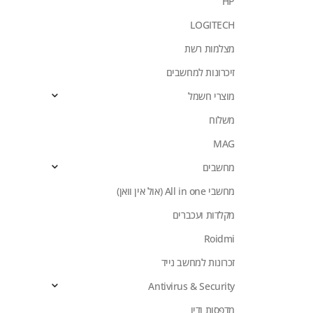
HP
LOGITECH
מצלמות רשת
זיכרונות למחשבים
מוצרי חשמל
משלוח
MAG
מחשבים
מחשבי All in one (אול אין וואן)
מקלדות ועכברים
Roidmi
זכרונות למחשב נייד
Antivirus & Security
מדפסות ודיו