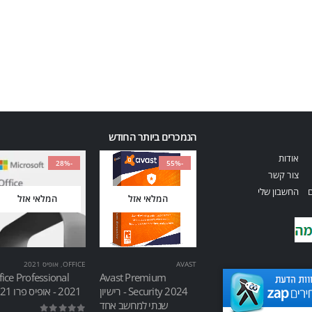
הנמכרים ביותר החודש
אודות
-28%
-55%
צור קשר
ם
החשבון שלי
המלאי אזל
המלאי אזל
AVAST
OFFICE
,
אופיס 2021
fice Professional
Avast Premium
Security 2024 - רישיון
2021 - אופיס פרו 2021
שנתי למחשב אחד