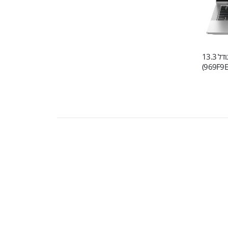
מחשב נייד HP EliteBook 630 G10‎ בגודל 13.3