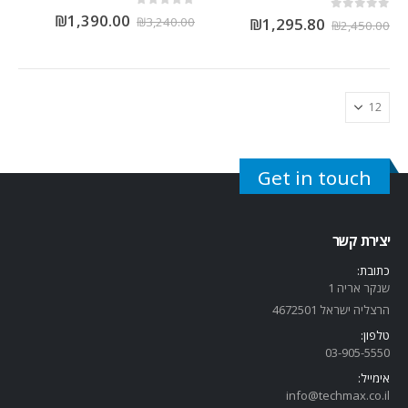
out of 5
0
₪
1,390.00
out of 5
0
₪
3,240.00
₪
1,295.80
₪
2,450.00
Get in touch
יצירת קשר
כתובת:
שנקר אריה 1
הרצליה ישראל 4672501
טלפון:
03-905-5
550
אימייל:
info@techmax.co.il