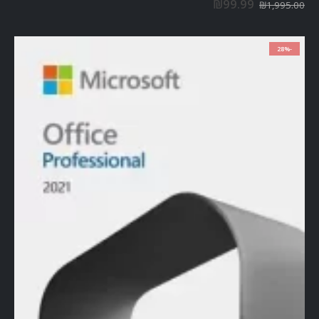
₪
99.99
₪
1,995.00
-28%