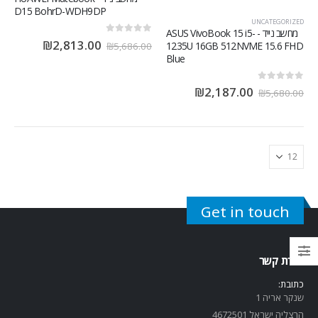
D15 BohrD-WDH9DP
UNCATEGORIZED
מחשב נייד - ASUS VivoBook 15 i5-
out of 5
0
₪
2,813.00
1235U 16GB 512NVME 15.6 FHD
₪
5,686.00
Blue
out of 5
0
₪
2,187.00
₪
5,680.00
Get in touch
יצירת קשר
כתובת:
שנקר אריה 1
הרצליה ישראל 4672501