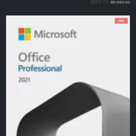
₪
99.99
₪
1,995.00
-28%