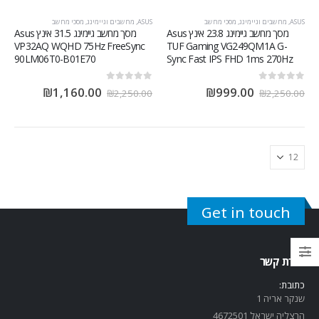
ASUS
,
מחשבים וגיימינג
,
מסכי מחשב
ASUS
,
מחשבים וגיימינג
,
מסכי מחשב
מסך מחשב גיימינג 23.8 אינץ Asus
מסך מחשב גיימינג 31.5 אינץ Asus
VP32AQ WQHD 75Hz FreeSync
TUF Gaming VG249QM1A G-
90LM06T0-B01E70
Sync Fast IPS FHD 1ms 270Hz
out of 5
0
out of 5
0
₪
1,160.00
₪
999.00
₪
2,250.00
₪
2,250.00
Get in touch
יצירת קשר
כתובת:
שנקר אריה 1
הרצליה ישראל 4672501