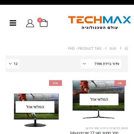
0
חנות
PRODUCT TAG -
FHD
-35%
-6%
המלאי אזל
המלאי אזל
MAG
,
מחשבים וגיימינג
,
מסכי מחשב
מסך מחשב ‏מאג 27 ‏אינטש Mag