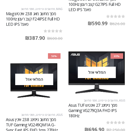
G27IPS Full HD קצב רענון 100Hz
פאנל LED IPS
MAG
,
מחשבים וגיימינג
,
מסכי מחשב
מסך מחשב ‏מאג 23.8 ‏אינטש Mag
F24IPSE Full HD קצב רענון 100Hz
out of 5
0
₪
590.99
₪
626.00
פאנל LED IPS
out of 5
0
₪
387.90
₪
600.00
-56%
-69%
המלאי אזל
המלאי אזל
ASUS
,
מחשבים וגיימינג
,
מסכי מחשב
מסך גיימינג ‏27 ‏אינטש Asus TUF
Gaming VG279Q3A FHD IPS
180Hz
ASUS
,
מחשבים וגיימינג
,
מסכי מחשב
מסך מחשב גיימינג 23.8 אינץ Asus
TUF Gaming VG249QM1A G-
out of 5
0
₪
696.90
₪
2,250.00
Sync Fast IPS FHD 1ms 270Hz