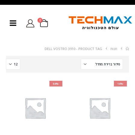
0
חנות
PRODUCT TAG -
DELL VOSTRO 3910
-64%
-14%