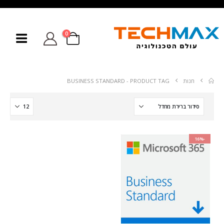
0
חנות
PRODUCT TAG -
BUSINESS STANDARD
-16%