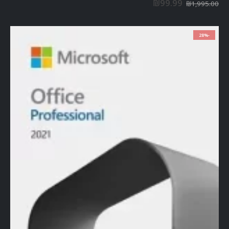
₪
99.99
₪
1,995.00
-28%