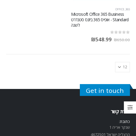
OFFICE
,
365
Microsoft Office 365 Business
Standard - אופיס 365 ביזנס סטנדרט
לשנה
out of 5
0
₪
548.99
₪
650.00
Get in touch
יצירת קשר
כתובת:
שנקר אריה 1
הרצליה ישראל 4672501