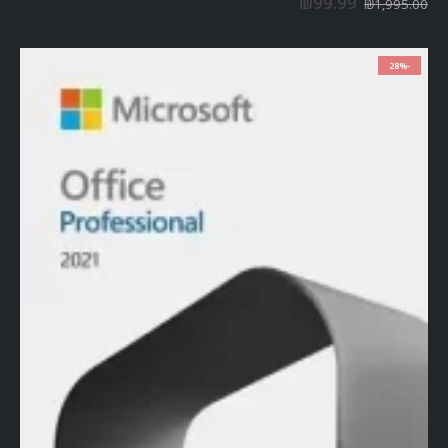
₪
99.99
₪
1,995.00
-28%