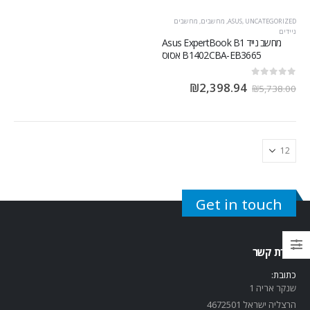
UNCATEGORIZED
,
ASUS
,
מחשבים
,
מחשבים
ניידים
מחשב נייד Asus ExpertBook B1
B1402CBA-EB3665 אסוס
out of 5
0
₪
2,398.94
₪
5,738.00
Get in touch
יצירת קשר
כתובת:
שנקר אריה 1
הרצליה ישראל 4672501