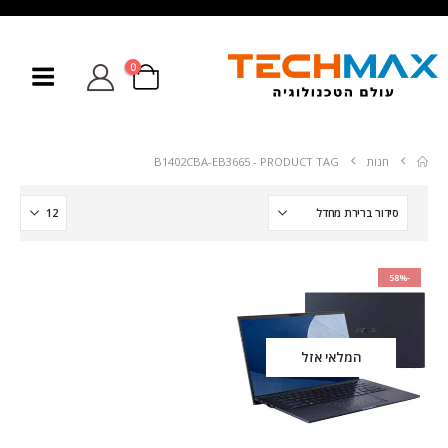
0
חנות
PRODUCT TAG -
B1402CBA-EB3665
-58%
המלאי אזל