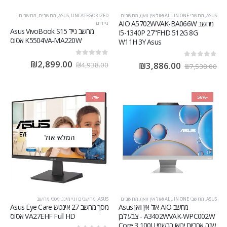
ASUS
,
מחשבי ALL IN ONE (אול אין וואן)
,
מחשבים
UNCATEGORIZED
,
ASUS
,
מחשבים
,
מחשבים
מחשב AIO A5702WVAK-BA066W
ניידים
מחשב נייד Asus VivoBook S15
I5-1340P 27"FHD 512G 8G
K5504VA-MA220W אסוס
W11H 3Y Asus
out of 5
0
₪
2,899.00
out of 5
0
₪
3,886.00
₪
4,938.00
₪
7,538.00
-7%
-56%
המלאי אזל
ASUS
,
מחשבי ALL IN ONE (אול אין וואן)
,
מחשבים
ASUS
,
מחשבים וגיימינג
,
מסכי מחשב
מחשב AIO אול אין וואן Asus
מסך מחשב ‏27 ‏אינטש Asus Eye Care
A3402WVAK-WPC002W - צבע לבן
VA27EHF Full HD אסוס
שנה אחריות יבואן הרשמי Core 3 100U