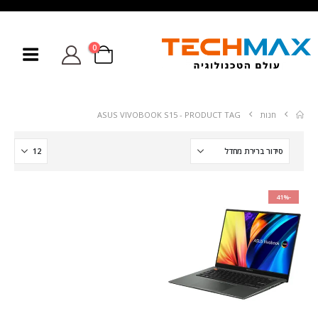
0
חנות
PRODUCT TAG -
ASUS VIVOBOOK S15
-41%