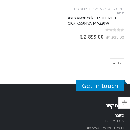
UNCATEGORIZED
,
ASUS
,
מחשבים
,
מחשבים
ניידים
מחשב נייד Asus VivoBook S15
K5504VA-MA220W אסוס
out of 5
0
₪
2,899.00
₪
4,938.00
Get in touch
יצירת קשר
כתובת:
שנקר אריה 1
הרצליה ישראל 4672501