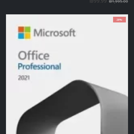
₪
99.99
₪
1,995.00
-28%