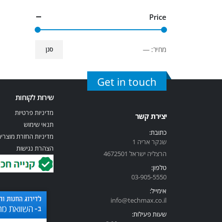
Price
מחיר:
—
סנן
Get in touch
שירות לקוחות
מדיניות פרטיות
יצירת קשר
תנאי שימוש
כתובת:
מדיניות החזרת מוצרי
שנקר אריה 1
הצהרת נגישות
הרצליה ישראל 4672501
טלפון:
03-905-5
550
אימייל:
info@techmax.co.il
שעות פעילות: