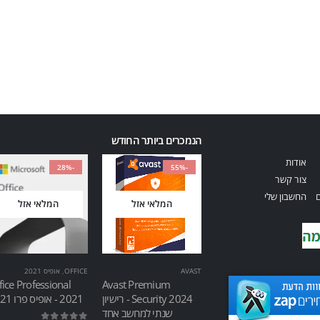
הנמכרים ביותר החודש
אודות
-28%
-55%
צור קשר
ם
החשבון שלי
המלאי אזל
המלאי אזל
AVAST
OFFICE
,
אופיס 2021
fice Professional
Avast Premium
Security 2024 - רישיון
2021 - אופיס פרו 2021
שנתי למחשב אחד