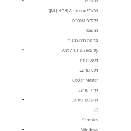
מחשבים
מחשבי All in one (אול אין וואן)
מקלדות ועכברים
Roidmi
זכרונות למחשב נייד
Antivirus & Security
מדפסות ודיו
מסכי מחשב
Cooler Master
מארזי מחשב
מחשבים וגיימינג
LG
Scorpius
Windows