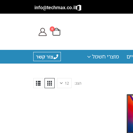
info@techmax.co.il
0
ים
מוצרי חשמל
צור קשר
הצג: