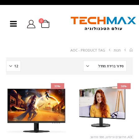
0
חנות
PRODUCT TAG -
AOC
-33%
-58%
AOC
,
מחשבים וגיימינג
,
מסכי מחשב