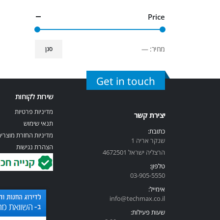
Price
מחיר:
—
סנן
Get in touch
שירות לקוחות
מדיניות פרטיות
יצירת קשר
תנאי שימוש
כתובת:
מדיניות החזרת מוצרי
שנקר אריה 1
הצהרת נגישות
הרצליה ישראל 4672501
טלפון:
03-905-5
550
אימייל:
info@techmax.co.il
שעות פעילות: