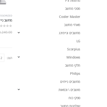
מדפסות ודיו
מסכי מחשב
TEGORIZED
Cooler Master
מחשב נייד Acer Aspire 3 NX.K6SEC.00L
מארזי מחשב
out of 5
0
3,240.00
מחשבים וגיימינג
LG
Scorpius
Windows
הצג:
חלקי מחשב
Philips
מחשבים נייחים
מושבים \ וכסאות
ספקי כוח
שולחנות מחשב