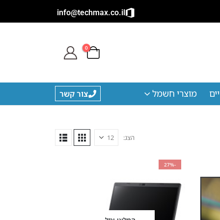
info@techmax.co.il
0
ים
מוצרי חשמל
צור קשר
הצג:
-27%