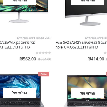
המלאי אזל
המלאי אזל
 וגיימינג
,
מסכי מחשב
ACER
,
מחשבים וגיימינג
,
מסכי מחשב
מסך מחשב ‏23.8 ‏אינטש Acer SA2 SA242Y E
מסך מחשב לבן MIX
UM.QS2EE.E11 Full HD אייסר
UM.HS2EE.E13 Full HD אי
out of 5
0
₪
562.00
₪
414.90
₪
964.00
-56%
המלאי אזל
המלאי אזל