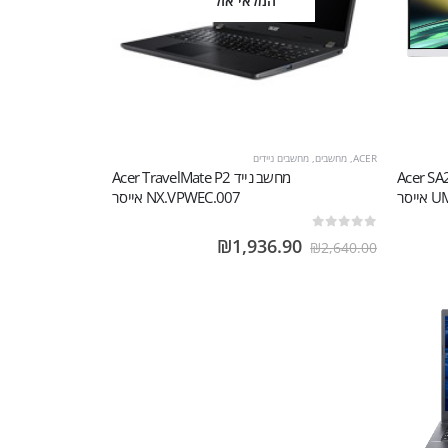
המלאי אזל
ACER
,
מחשבים
,
מחשבים ניידים
Acer SA272EW
מחשב נייד Acer TravelMate P2
יסר
NX.VPWEC.007 אייסר
out of 5
0
₪
1,936.90
₪
2,640.00