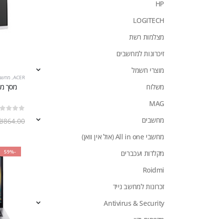
HP
LOGITECH
מצלמות רשת
זיכרונות למחשבים
מוצרי חשמל
ACER
,
מחשבים
משלוח
MAG
out of 5
0
מחשבים
₪
864.00
מחשבי All in one (אול אין וואן)
-59%
מקלדות ועכברים
Roidmi
זכרונות למחשב נייד
Antivirus & Security