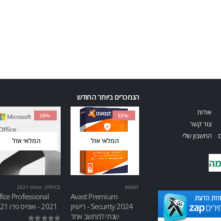
הנמכרים ביותר החודש
אודות
-28%
-55%
צור קשר
ם
החשבון שלי
המלאי אזל
המלאי אזל
AVAST
OFFICE
,
אופיס 2021
fice Professional
Avast Premium
Security 2024 - רישיון
2021 - אופיס פרו 2021
שנתי למחשב אחד