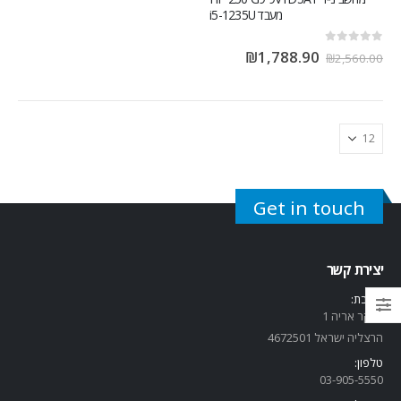
מעבד i5-1235U
out of 5
0
₪
1,788.90
₪
2,560.00
Get in touch
יצירת קשר
כתובת:
שנקר אריה 1
הרצליה ישראל 4672501
טלפון:
03-905-5
550