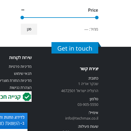
Price
מחיר:
—
סנן
Get in touch
שירות לקוחות
מדיניות פרטיות
יצירת קשר
תנאי שימוש
כתובת:
מדיניות החזרת מוצרי
שנקר אריה 1
הצהרת נגישות
הרצליה ישראל 4672501
טלפון:
03-905-5
550
אימייל:
info@techmax.co.il
שעות פעילות: