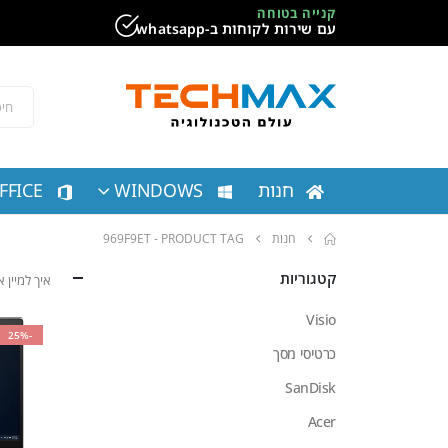
קנייה בטוחה
עם שירות לקוחות ב-whatsapp
חנות
WINDOWS
FFICE
חנות
PRODUCT TAG -
969F9ET
קטגוריות
איך למיין
Visio
-25%
כרטיסי מסך
SanDisk
Acer