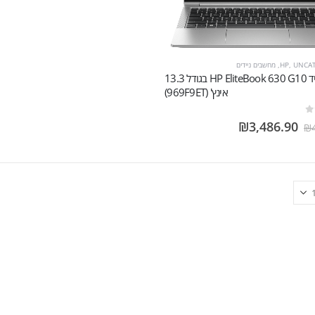
UNCA
,
HP
,
מחשבים ניידים
מחשב נייד HP EliteBook 630 G10‎ בגודל 13.3
אינץ' (969F9ET)
₪
3,486.90
₪