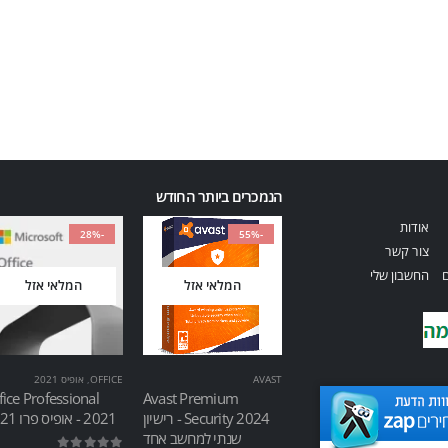
הנמכרים ביותר החודש
אודות
-28%
-55%
צור קשר
ם
החשבון שלי
המלאי אזל
המלאי אזל
AVAST
OFFICE
,
אופיס 2021
fice Professional
Avast Premium
Security 2024 - רישיון
2021 - אופיס פרו 2021
שנתי למחשב אחד