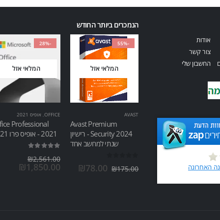
הנמכרים ביותר החודש
אודות
-28%
-55%
צור קשר
ם
החשבון שלי
המלאי אזל
המלאי אזל
AVAST
OFFICE
,
אופיס 2021
fice Professional
Avast Premium
Security 2024 - רישיון
2021 - אופיס פרו 2021
שנתי למחשב אחד
out of 5
5.00
₪
2,561.00
out of 5
0
₪
1,850.00
₪
78.00
₪
175.00