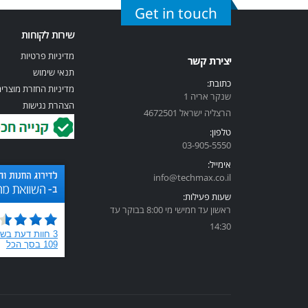
Get in touch
שירות לקוחות
מדיניות פרטיות
יצירת קשר
תנאי שימוש
כתובת:
מדיניות החזרת מוצרי
שנקר אריה 1
הצהרת נגישות
הרצליה ישראל 4672501
טלפון:
03-905-5
550
אימייל:
info@techmax.co.il
שעות פעילות:
ראשון עד חמישי מי 8:00 בבוקר עד
14:30