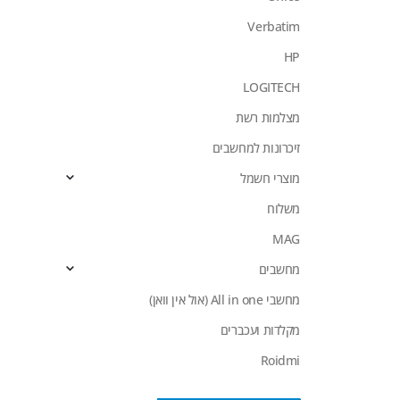
Verbatim
HP
LOGITECH
מצלמות רשת
זיכרונות למחשבים
מוצרי חשמל
משלוח
MAG
מחשבים
מחשבי All in one (אול אין וואן)
מקלדות ועכברים
Roidmi