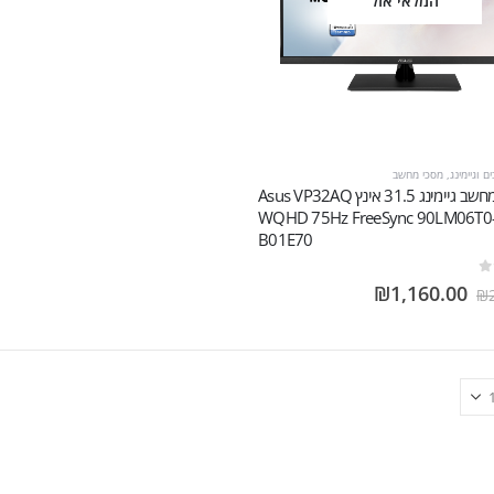
המלאי אזל
 וגיימינג
,
מסכי מחשב
מסך מחשב גיימינג 31.5 אינץ Asus VP32AQ
WQHD 75Hz FreeSync 90LM06T0
B01E70
₪
1,160.00
₪