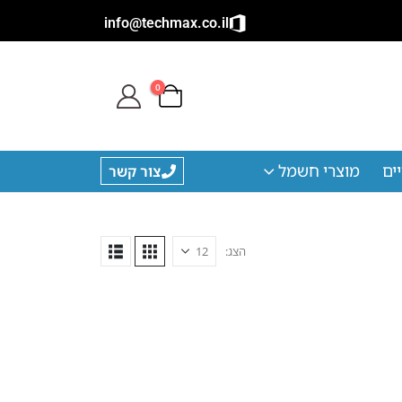
info@techmax.co.il
0
ים
מוצרי חשמל
צור קשר
הצג: