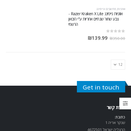
אוזניות
,
מחשבים וגיימינג
אוזניות גיימינג Razer Kraken X Lite -
צבע שחור שנתיים אחריות ע"י היבואן
הרשמי
out of 5
0
₪
139.99
₪
350.00
Get in touch
יצירת קשר
כתובת:
שנקר אריה 1
הרצליה ישראל 4672501