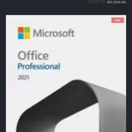
₪
99.99
₪
1,995.00
-28%