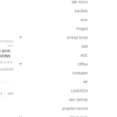
כרטיסי מסך
SanDisk
Acer
Project
כוננים קשיחים
TEGORIZED
נייחים
Dell
AOC
 DVDRW
Office
out of 5
0
3,640.00
Verbatim
HP
LOGITECH
הצג:
מצלמות רשת
זיכרונות למחשבים