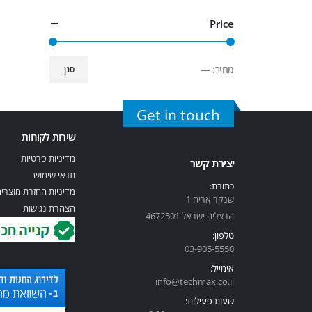
Price
מחיר:
—
סנן
Get in touch
שירות לקוחות
מדיניות פרטיות
יצירת קשר
תנאי שימוש
כתובת:
מדיניות החזרת מוצרי
שנקר אריה 1
הצהרת נגישות
הרצליה ישראל 4672501
טלפון:
03-905-5
550
אימייל:
info@techmax.co.il
שעות פעילות: