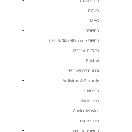
מוצרי חשמל
משלוח
MAG
מחשבים
מחשבי All in one (אול אין וואן)
מקלדות ועכברים
Roidmi
זכרונות למחשב נייד
Antivirus & Security
מדפסות ודיו
מסכי מחשב
Cooler Master
מארזי מחשב
מחשבים וגיימינג