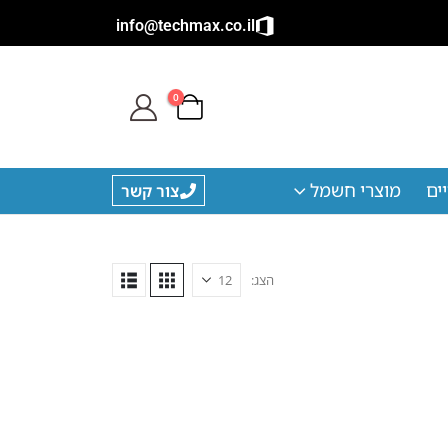
info@techmax.co.il
0
ים
מוצרי חשמל
צור קשר
הצג: