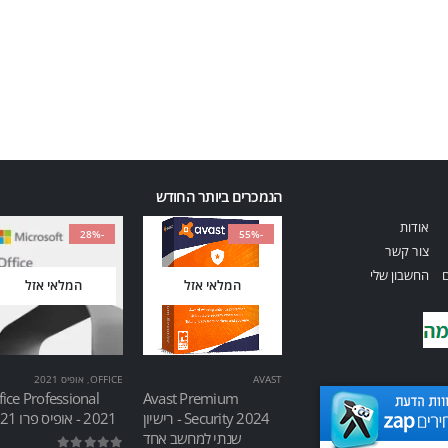
הנמכרים ביותר החודש
אודות
-28%
-55%
צור קשר
ם
החשבון שלי
המלאי אזל
המלאי אזל
AVAST
OFFICE
,
אופיס 2021
fice Professional
Avast Premium
Security 2024 - רישיון
2021 - אופיס פרו 2021
שנתי למחשב אחד