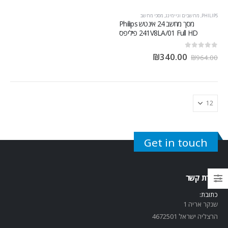
PHILIPS
,
מחשבים וגיימינג
,
מסכי מחשב
מסך מחשב ‏24 ‏אינטש Philips
241V8LA/01 Full HD פיליפס
out of 5
0
₪
340.00
₪
964.00
Get in touch
יצירת קשר
כתובת:
שנקר אריה 1
הרצליה ישראל 4672501