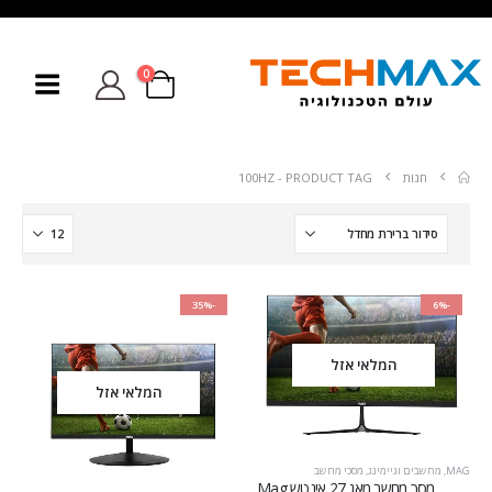
0
חנות
PRODUCT TAG -
100HZ
-35%
-6%
המלאי אזל
המלאי אזל
MAG
,
מחשבים וגיימינג
,
מסכי מחשב
מסך מחשב ‏מאג 27 ‏אינטש Mag