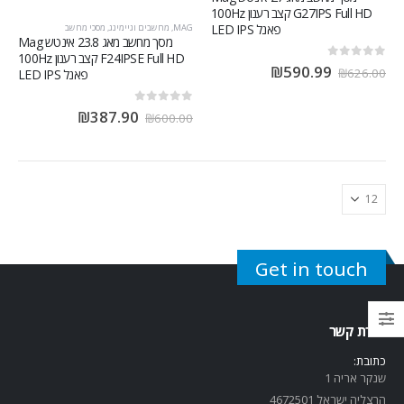
G27IPS Full HD קצב רענון 100Hz
פאנל LED IPS
MAG
,
מחשבים וגיימינג
,
מסכי מחשב
מסך מחשב ‏מאג 23.8 ‏אינטש Mag
F24IPSE Full HD קצב רענון 100Hz
out of 5
0
₪
590.99
₪
626.00
פאנל LED IPS
out of 5
0
₪
387.90
₪
600.00
Get in touch
יצירת קשר
כתובת:
שנקר אריה 1
הרצליה ישראל 4672501