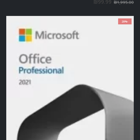
₪
99.99
₪
1,995.00
-28%