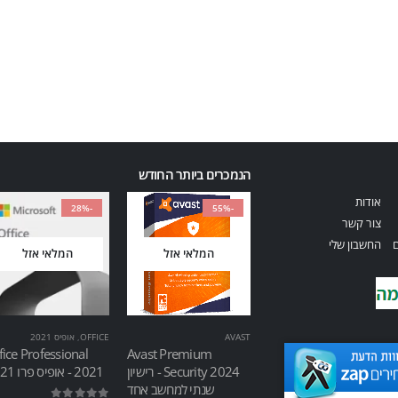
הנמכרים ביותר החודש
אודות
-28%
-55%
צור קשר
ם
החשבון שלי
המלאי אזל
המלאי אזל
AVAST
OFFICE
,
אופיס 2021
fice Professional
Avast Premium
Security 2024 - רישיון
2021 - אופיס פרו 2021
שנתי למחשב אחד