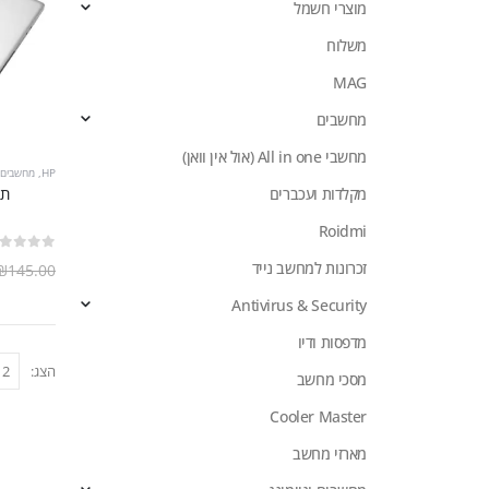
מוצרי חשמל
משלוח
MAG
מחשבים
מחשבי All in one (אול אין וואן)
HP
,
מחשבים ו
מקלדות ועכברים
Roidmi
out of 5
0
זכרונות למחשב נייד
₪
145.00
Antivirus & Security
מדפסות ודיו
הצג:
מסכי מחשב
Cooler Master
מארזי מחשב