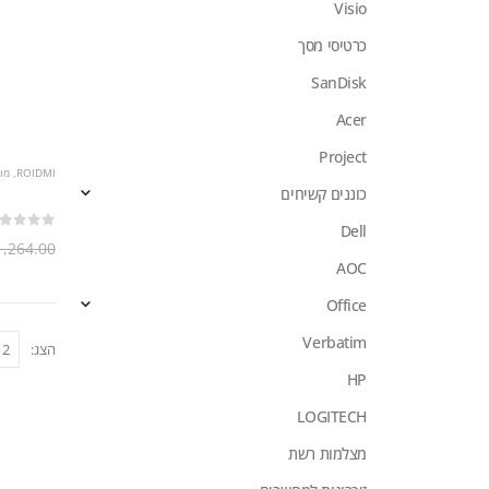
Visio
כרטיסי מסך
SanDisk
Acer
Project
ROIDMI
,
מו
כוננים קשיחים
Dell
out of 5
0
1,264.00
AOC
Office
Verbatim
הצג:
HP
LOGITECH
מצלמות רשת