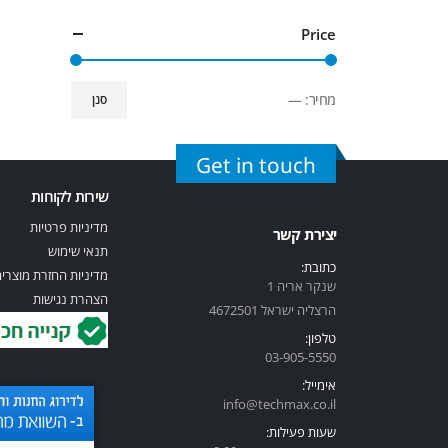
Price
מחיר:
—
סנן
Get in touch
שירות לקוחות
מדיניות פרטיות
יצירת קשר
תנאי שימוש
כתובת:
מדיניות החזרת מוצרי
שנקר אריה 1
הצהרת נגישות
הרצליה ישראל 4672501
טלפון:
03-905-5
550
אימייל:
info@techmax.co.il
שעות פעילות: