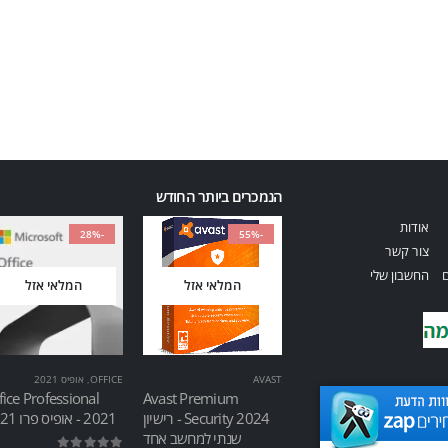
הנמכרים ביותר החודש
אודות
-28%
-55%
צור קשר
ם
החשבון שלי
המלאי אזל
המלאי אזל
AVAST
OFFICE
,
אופיס 2021
fice Professional
Avast Premium
Security 2024 - רישיון
2021 - אופיס פרו 2021
שנתי למחשב אחד