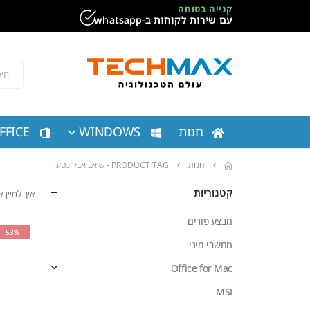
קנייה בטוחה
עם שירות לקוחות ב-whatsapp
חנות
WINDOWS
FFICE
חנות
PRODUCT TAG -
‏שואב אבק נטען
קטגוריות
איך למיין
מבצע פורים
-53%
מחשבי מיני
Office for Mac
MSI