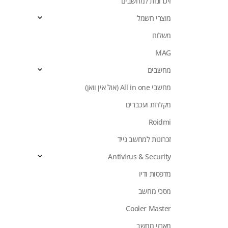
זיכרונות למחשבים
מוצרי חשמל
משלוח
MAG
מחשבים
מחשבי All in one (אול אין וואן)
מקלדות ועכברים
Roidmi
זכרונות למחשב נייד
Antivirus & Security
מדפסות ודיו
מסכי מחשב
Cooler Master
מארזי מחשב