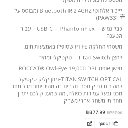
חיבור אלחוטי 2.4GHZ או Bluetooth (מבוסס על
PAW3370)
כבל גמיש – USB-C – PhantomFlex – עבור
הטענה
משטחי החלקה PTFE שטופלו באמצעות חום.
לחצן Titan Switch – טקטיקלי ומהיר
חיישן אופטי ROCCAT® Owl-Eye 19,000 DPI
TITAN SWITCH OPTICAL-מתן קליק טקטיקלי
למהירות ודיוק חסרי תקדים. זה מהיר יותר מכל מתג
מכני ובעל עמידות כפולה, מה שמעניק לכם יתרון
תחרותי משחק אחרי משחק.
₪
377.99
₪
727.00
מידע נוסף