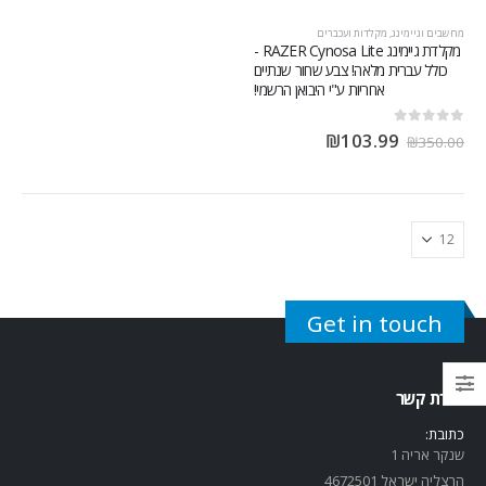
מחשבים וגיימינג
,
מקלדות ועכברים
מקלדת גיימינג RAZER Cynosa Lite -
כולל עברית מלאה! צבע שחור שנתיים
אחריות ע"י היבואן הרשמי!
out of 5
0
₪
103.99
₪
350.00
Get in touch
יצירת קשר
כתובת:
שנקר אריה 1
הרצליה ישראל 4672501