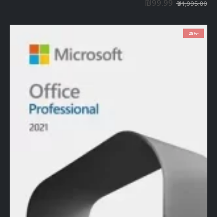
₪
99.99
₪
1,995.00
-28%