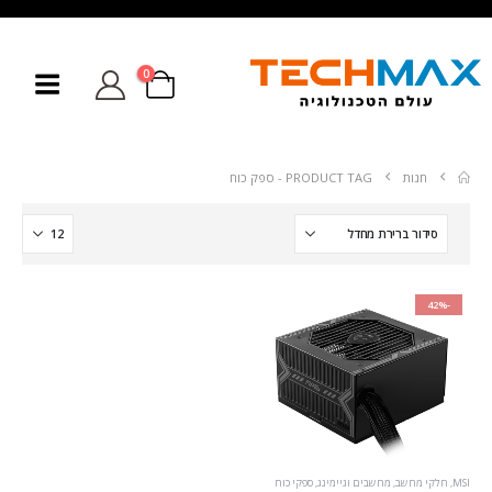
0
חנות
PRODUCT TAG -
ספק כוח
-42%
MSI
,
חלקי מחשב
,
מחשבים וגיימינג
,
ספקי כוח