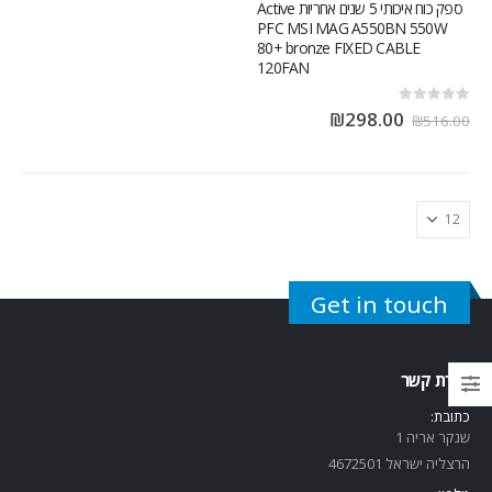
ספק כוח איכותי 5 שנים אחריות Active
PFC MSI MAG A550BN 550W
80+ bronze FIXED CABLE
120FAN
out of 5
0
₪
298.00
₪
516.00
Get in touch
יצירת קשר
כתובת:
שנקר אריה 1
הרצליה ישראל 4672501