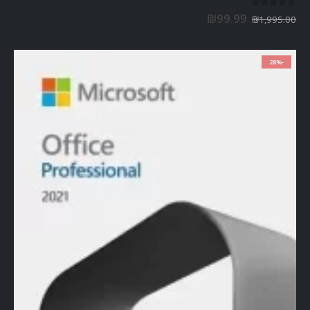
out of 5
0
₪
99.99
₪
1,995.00
-28%