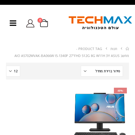
0
חנות
PRODUCT TAG -
מחשב AIO A5702WVAK-BA066W I5-1340P 27"FHD 512G 8G W11H 3Y ASUS
-48%