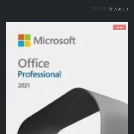
out of 5
0
₪
99.99
₪
1,995.00
-28%