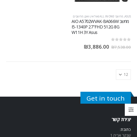
ASUS
,
מחשבי ALL IN ONE (אול אין וואן)
,
מחשבים
מחשב AIO A5702WVAK-BA066W
I5-1340P 27"FHD 512G 8G
W11H 3Y Asus
out of 5
0
₪
3,886.00
₪
7,538.00
Get in touch
יצירת קשר
כתובת:
שנקר אריה 1