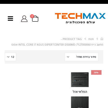
0
חנות
PRODUCT TAG -
מחשב נייח INTEL CORE I7 ASUS EXPERTCENTER D500MD-7127000060 אסוס
-38%
המלאי אזל