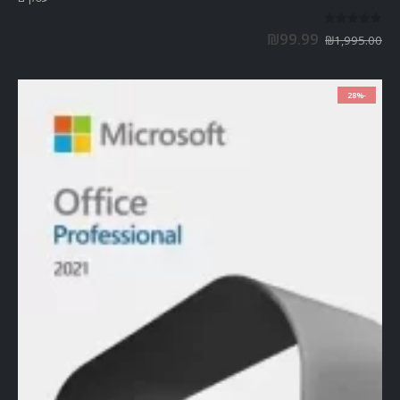
out of 5
0
₪
99.99
₪
1,995.00
-28%