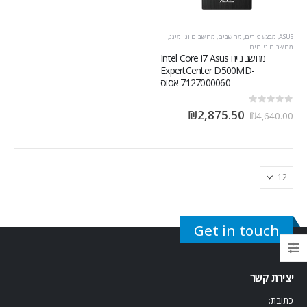
ASUS
,
מבצע פורים
,
מחשבים
,
מחשבים וגיימינג
,
מחשבים נייחים
מחשב נייח Intel Core i7 Asus
ExpertCenter D500MD-
7127000060 אסוס
out of 5
0
₪
2,875.50
₪
4,640.00
Get in touch
יצירת קשר
כתובת: