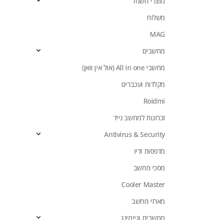
מוצרי חשמל
משלוח
MAG
מחשבים
מחשבי All in one (אול אין וואן)
מקלדות ועכברים
Roidmi
זכרונות למחשב נייד
Antivirus & Security
מדפסות ודיו
מסכי מחשב
Cooler Master
מארזי מחשב
מחשבים וגיימינג