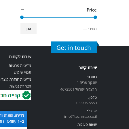
Price
מחיר:
—
סנן
Get in touch
שירות לקוחות
מדיניות פרטיות
יצירת קשר
תנאי שימוש
כתובת:
מדיניות החזרת מוצרי
שנקר אריה 1
הצהרת נגישות
הרצליה ישראל 4672501
טלפון:
03-905-5
550
אימייל:
info@techmax.co.il
שעות פעילות: