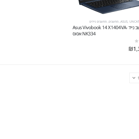
UNCA
,
ASUS
,
מחשבים
,
מחשבים ניידים
מחשב נייד Asus Vivobook 14 X1404VA-
NK334 אסוס
₪
1,