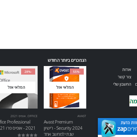
הנמכרים ביותר החודש
אודות
-28%
-55%
צור קשר
ם
החשבון שלי
המלאי אזל
המלאי אזל
AVAST
OFFICE
,
אופיס 2021
fice Professional
Avast Premium
Security 2024 - רישיון
2021 - אופיס פרו 2021
שנתי למחשב אחד