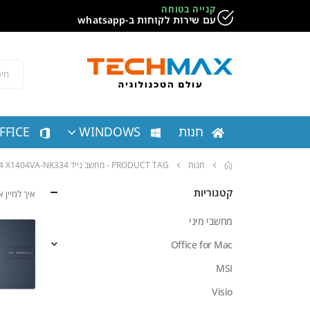
קנייה בטוחה
עם שירות לקוחות ב-whatsapp
חנות
WINDOWS
FFICE
חנות
PRODUCT TAG -
מחשב נייד ASUS VIVOBOOK 14 X1404VA-NK334 אסוס
קטגוריות
איך למיין
מחשבי מיני
Office for Mac
MSI
Visio