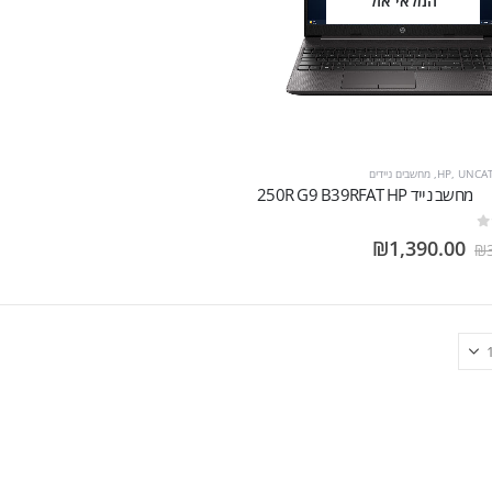
המלאי אזל
UNCA
,
HP
,
מחשבים ניידים
מחשב נייד 250R G9‎ B39RFAT HP
₪
1,390.00
₪