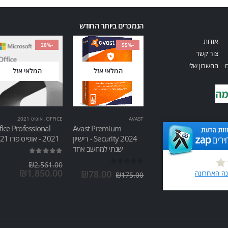
הנמכרים ביותר החודש
אודות
-28%
-55%
צור קשר
ם
החשבון שלי
המלאי אזל
המלאי אזל
AVAST
OFFICE
,
אופיס 2021
fice Professional
Avast Premium
Security 2024 - רישיון
2021 - אופיס פרו 2021
שנתי למחשב אחד
out of 5
5.00
₪
2,561.00
out of 5
0
₪
1,850.00
₪
78.00
₪
175.00