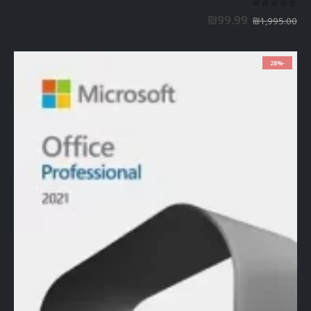
out of 5
0
₪
99.99
₪
1,995.00
-28%