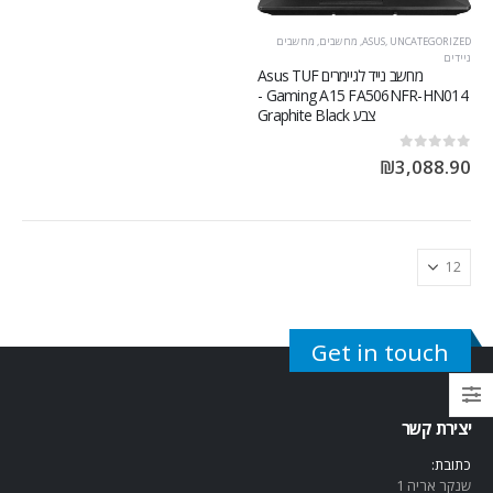
UNCATEGORIZED
,
ASUS
,
מחשבים
,
מחשבים
ניידים
מחשב נייד לגיימרים Asus TUF
Gaming A15 FA506NFR-HN014 -
צבע Graphite Black
out of 5
0
₪
3,088.90
Get in touch
יצירת קשר
כתובת:
שנקר אריה 1