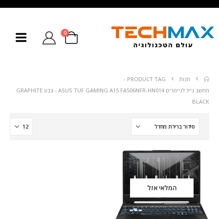
0
חנות
PRODUCT TAG -
מחשב נייד לגיימרים ASUS TUF GAMING A15 FA506NFR-HN014 - צבע GRAPHITE
BLACK
המלאי אזל