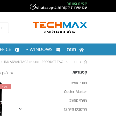
קנייה בטוחה
עם שירות לקוחות ב-whatsapp
חנות
WINDOWS
FFICE
חנות
PRODUCT TAG -
מחסנית INK ADVANTAGE מקורית בשחור HP 653 (3YM75AE)
קטגוריות
איך למיין
מסכי מחשב
-19%
Cooler Master
מארזי מחשב
מחשבים וגיימינג