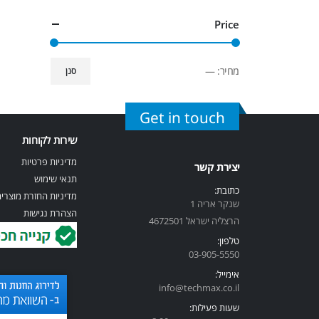
Price
מחיר:
—
סנן
Get in touch
שירות לקוחות
מדיניות פרטיות
יצירת קשר
תנאי שימוש
כתובת:
מדיניות החזרת מוצרי
שנקר אריה 1
הצהרת נגישות
הרצליה ישראל 4672501
טלפון:
03-905-5
550
אימייל:
info@techmax.co.il
שעות פעילות: