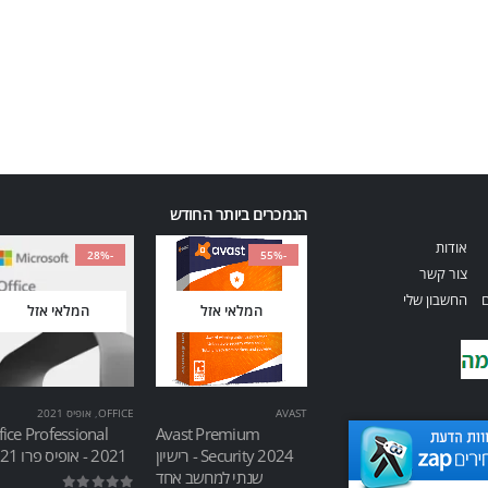
הנמכרים ביותר החודש
אודות
-28%
-55%
צור קשר
ם
החשבון שלי
המלאי אזל
המלאי אזל
AVAST
OFFICE
,
אופיס 2021
fice Professional
Avast Premium
Security 2024 - רישיון
2021 - אופיס פרו 2021
שנתי למחשב אחד