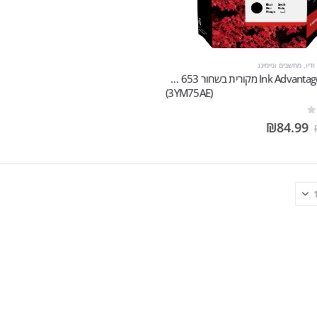
דיו
,
מחשבים וגיימינג
מחסנית Ink Advantage מקורית בשחור HP 653
(3YM75AE)
₪
84.99