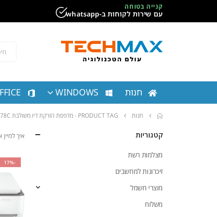
קנייה בטוחה
עם שירות לקוחות ב-whatsapp
חנות
WINDOWS
FFICE
חנות
PRODUCT TAG -
מדפסת ‏הזרקת דיו ‏משולבת HP DESKJET PLUS INK ADVANTAGE 6475 5SD78C
קטגוריות
איך למיין
מצלמות רשת
-17%
זיכרונות למחשבים
מוצרי חשמל
משלוח