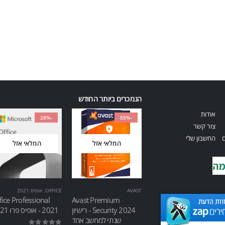
הנמכרים ביותר החודש
אודות
-28%
-55%
צור קשר
ם
החשבון שלי
המלאי אזל
המלאי אזל
AVAST
OFFICE
,
אופיס 2021
fice Professional
Avast Premium
Security 2024 - רישיון
2021 - אופיס פרו 2021
שנתי למחשב אחד