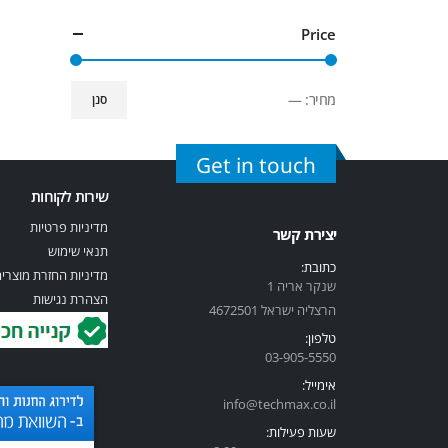
Price
מחיר:
—
סנן
Get in touch
שירות לקוחות
מדיניות פרטיות
יצירת קשר
תנאי שימוש
כתובת:
מדיניות החזרת מוצרי
שנקר אריה 1
הצהרת נגישות
הרצליה ישראל 4672501
טלפון:
03-905-5
550
אימייל:
info@techmax.co.il
שעות פעילות: