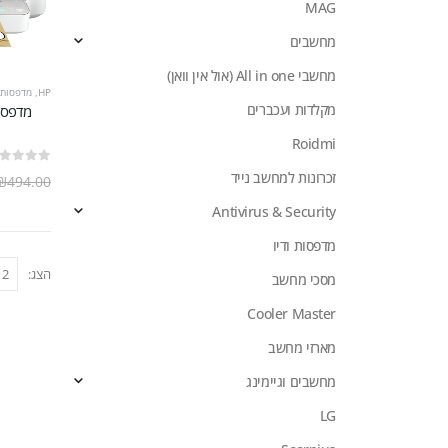
MAG
מחשבים
מחשבי All in one (אול אין וואן)
HP
,
מדפסות ו
מקלדות ועכברים
Roidmi
out of 5
0
זכרונות למחשב נייד
₪
494.00
Antivirus & Security
מדפסות ודיו
הצג:
מסכי מחשב
Cooler Master
מארזי מחשב
מחשבים וגיימינג
LG