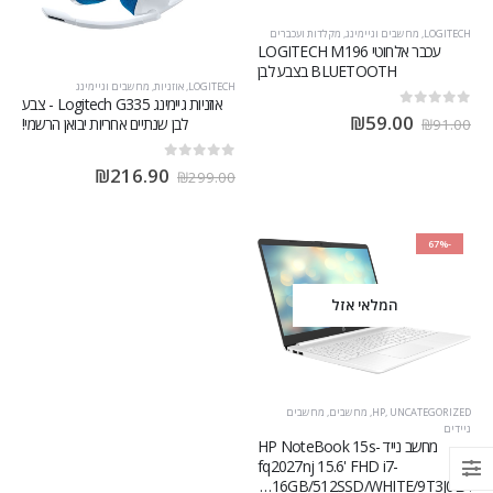
LOGITECH
,
מחשבים וגיימינג
,
מקלדות ועכברים
עכבר אלחוטי LOGITECH M196
BLUETOOTH בצבע לבן
LOGITECH
,
אוזניות
,
מחשבים וגיימינג
אוזניות גיימינג Logitech G335 - צבע
out of 5
0
₪
59.00
לבן שנתיים אחריות יבואן הרשמי!
₪
91.00
out of 5
0
₪
216.90
₪
299.00
-67%
המלאי אזל
UNCATEGORIZED
,
HP
,
מחשבים
,
מחשבים
ניידים
מחשב נייד HP NoteBook 15s-
fq2027nj 15.6' FHD i7-
1165G7/16GB/512SSD/WHITE/9T3J0EA