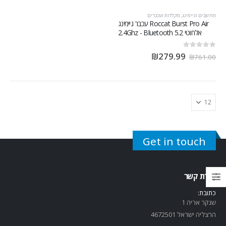
מחשבים וגיימינג
,
מקלדות ועכברים
Roccat Burst Pro Air עכבר גיימינג
‏אלחוטי 2.4Ghz - Bluetooth 5.2
out of 5
0
₪
279.99
₪
761.00
Get in touch
יצירת קשר
כתובת:
שנקר אריה 1
הרצליה ישראל 4672501