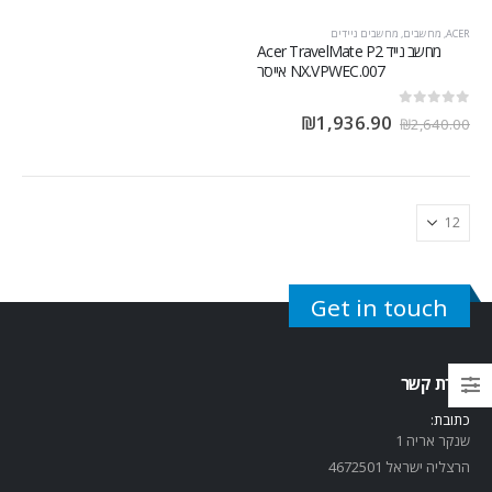
ACER
,
מחשבים
,
מחשבים ניידים
מחשב נייד Acer TravelMate P2
NX.VPWEC.007 אייסר
out of 5
0
₪
1,936.90
₪
2,640.00
Get in touch
יצירת קשר
כתובת:
שנקר אריה 1
הרצליה ישראל 4672501