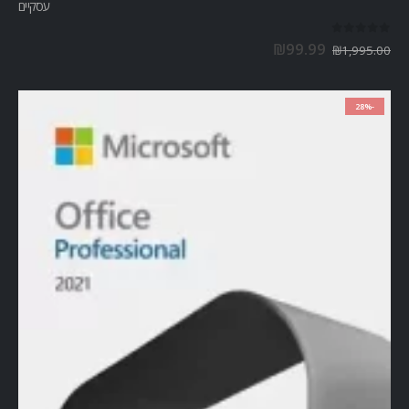
עסקיים
out of 5
0
₪
99.99
₪
1,995.00
-28%