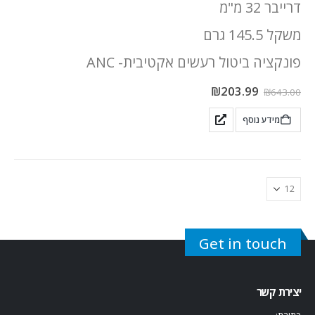
דרייבר 32 מ"מ
משקל 145.5 גרם
פונקציה ביטול רעשים אקטיבית- ANC
₪
203.99
₪
643.00
מידע נוסף
Get in touch
יצירת קשר
כתובת: