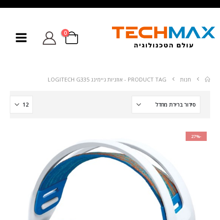
0
חנות
PRODUCT TAG -
אוזניות גיימינג LOGITECH G335
-27%