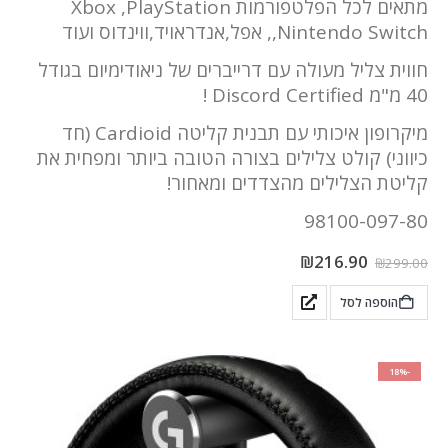
מתאים לכל הפלטפורמות Xbox ,PlayStation
,Nintendo Switch, אפל,אנדראויד,ווינדוס ועוד
חווית צליל מעולה עם דרייברים של ניאודימיום בגודל
40 מ"מ Discord Certified !
מיקרופון איכותי עם תבנית קליטה Cardioid (חד
כיווני) קולט צלילים בצורה הטובה ביותר ומפחית את
קליטת הצלילים מהצדדים ומאחור!
98100-097-80
₪
216.90
₪
299.00
הוספה לסל
-18%