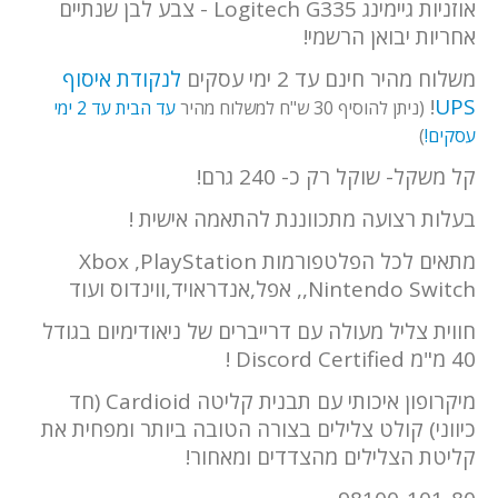
אוזניות גיימינג Logitech G335 - צבע לבן שנתיים
אחריות יבואן הרשמי!
משלוח מהיר חינם עד 2 ימי עסקים
לנקודת איסוף
!
UPS
(ניתן להוסיף 30 ש"ח למשלוח מהיר
עד הבית עד 2 ימי
עסקים!
)
קל משקל- שוקל רק כ- 240 גרם!
בעלות רצועה מתכווננת להתאמה אישית !
מתאים לכל הפלטפורמות Xbox ,PlayStation
,Nintendo Switch, אפל,אנדראויד,ווינדוס ועוד
חווית צליל מעולה עם דרייברים של ניאודימיום בגודל
40 מ"מ Discord Certified !
מיקרופון איכותי עם תבנית קליטה Cardioid (חד
כיווני) קולט צלילים בצורה הטובה ביותר ומפחית את
קליטת הצלילים מהצדדים ומאחור!