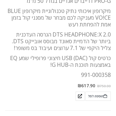
PRO-G דרייברים אגדיים בגודל 50 מ"מ
מיקרופון איכותי נתיק טכנולוגיית מיקרופון BLUE
VO!CE מעניקה לכם מבחר של מסנני קול בזמן
אמת להפחתת רעש
DTS HEADPHONE:X 2.0 הגרסה העדכנית
ביותר של הדמיית סאונד מבוסס אובייקט DTS.
צליל היקפי של 7.1 ערוצים ועיבוד בס משופר!
כרטיס קול USB (DAC) חיצוני פרופילי שמע EQ
באמצעות תוכנת ה-G HUB!
991-000358
₪
617.90
₪
750.00
הוספה לסל