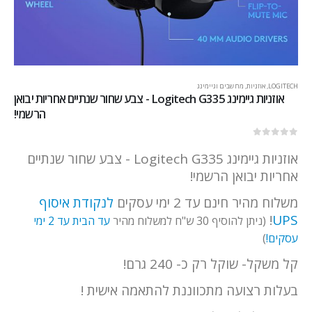
LOGITECH
,
אוזניות
,
מחשבים וגיימינג
אוזניות גיימינג Logitech G335 - צבע שחור שנתיים אחריות יבואן
הרשמי!
out of 5
0
אוזניות גיימינג Logitech G335 - צבע שחור שנתיים
אחריות יבואן הרשמי!
משלוח מהיר חינם עד 2 ימי עסקים
לנקודת איסוף
!
UPS
(ניתן להוסיף 30 ש"ח למשלוח מהיר
עד הבית עד 2 ימי
עסקים!
)
קל משקל- שוקל רק כ- 240 גרם!
בעלות רצועה מתכווננת להתאמה אישית !