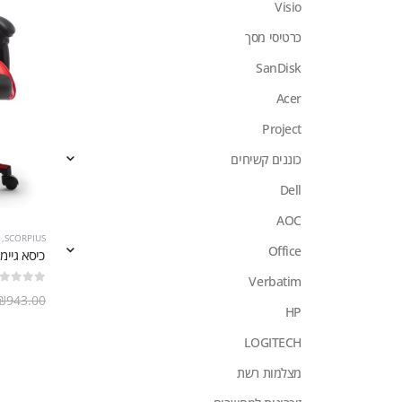
Visio
כרטיסי מסך
SanDisk
Acer
Project
כוננים קשיחים
Dell
AOC
,
SCORPIUS
Office
כיסא גיימינג דגם Life מבית
Verbatim
out of 5
0
₪
943.00
HP
LOGITECH
מצלמות רשת