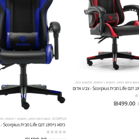
מושב\כיסא גיימינג
,
מושבים \ וכסאות
,
מחשבים וגיימינג
 Scorpius - צבע אדום
₪
499.00
SCORPIUS
,
מושב\כיסא גיימינג
,
מושבים \ וכסאות
,
מחשב
כיסא גיימינג דגם Life מבית Scorpius - צבע כחול
out of 5
0