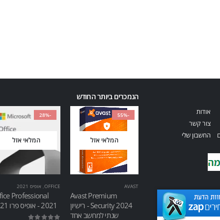
הנמכרים ביותר החודש
אודות
-28%
-55%
צור קשר
ם
החשבון שלי
המלאי אזל
המלאי אזל
AVAST
OFFICE
,
אופיס 2021
fice Professional
Avast Premium
Security 2024 - רישיון
2021 - אופיס פרו 2021
שנתי למחשב אחד