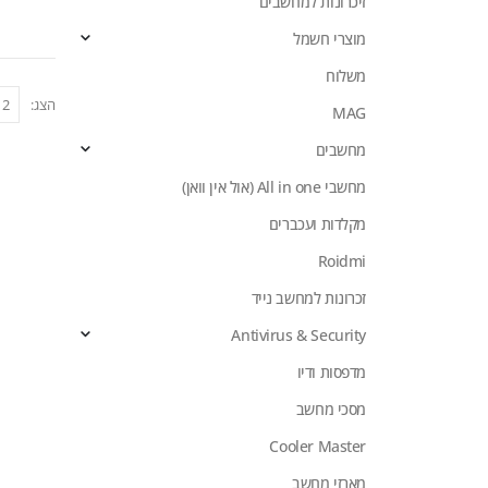
זיכרונות למחשבים
מוצרי חשמל
משלוח
הצג:
MAG
מחשבים
מחשבי All in one (אול אין וואן)
מקלדות ועכברים
Roidmi
זכרונות למחשב נייד
Antivirus & Security
מדפסות ודיו
מסכי מחשב
Cooler Master
מארזי מחשב