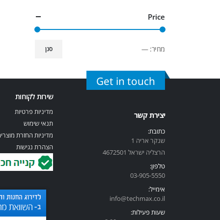
Price
מחיר:
—
סנן
Get in touch
שירות לקוחות
מדיניות פרטיות
יצירת קשר
תנאי שימוש
כתובת:
מדיניות החזרת מוצרי
שנקר אריה 1
הצהרת נגישות
הרצליה ישראל 4672501
טלפון:
03-905-5
550
אימייל:
info@techmax.co.il
שעות פעילות: