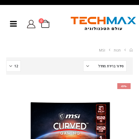
0
חנות
MSI
-49%