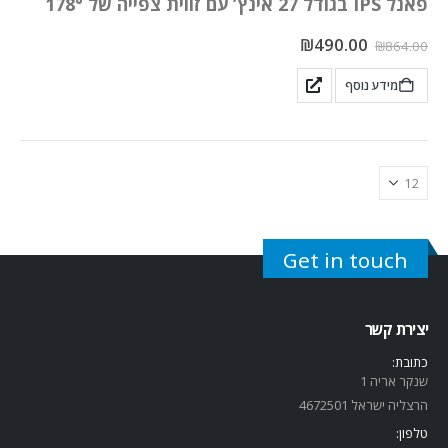
פאנל IPS בגודל 27 אינץ’ עם זווית צפייה של 178°
₪
490.00
₪
864.00
מידע נוסף
Get in touch
יצירת קשר
כתובת:
שנקר אריה 1
הרצליה ישראל 4672501
טלפון: