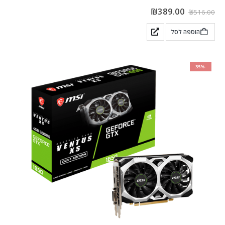
₪
389.00
₪
516.00
הוספה לסל
-35%