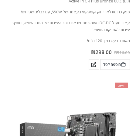
תומך ב 80 Plus Bronze ו- Active PFC!
ספק כח מודלארי חזק וקומפקטי בעוצמה של 550W, עם כבלים שטוחים!
עיצוב מעגל DC-DC מאומץ מפחית את חוסר היציבות של מתח המוצא, ומוסיף
יציבות לאספקת החשמל
מאוורר רעש נמוך 120 מ"מ!
₪
298.00
₪
516.00
הוספה לסל
-25%