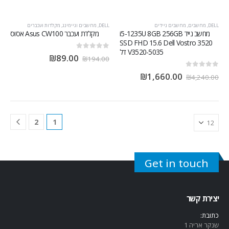
DELL
,
מחשבים
,
מחשבים ניידים
DELL
,
מחשבים וגיימינג
,
מקלדות ועכברים
מחשב נייד i5-1235U 8GB 256GB
‏מקלדת ועכבר Asus CW100 אסוס
SSD FHD 15.6 Dell Vostro 3520
V3520-5035 דל
out of 5
0
₪
89.00
₪
194.00
out of 5
0
₪
1,660.00
₪
4,240.00
2
1
Get in touch
יצירת קשר
כתובת:
שנקר אריה 1