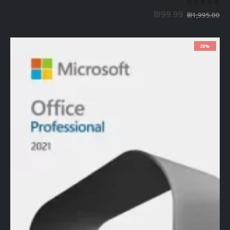
out of 5
0
₪
99.99
₪
1,995.00
-28%