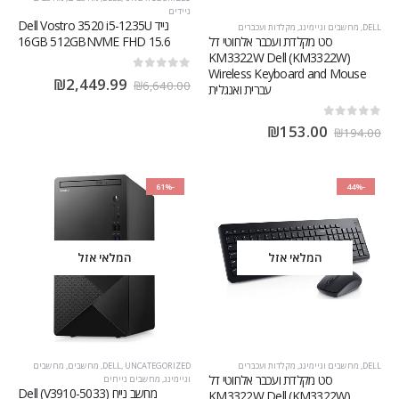
ניידים
נייד Dell Vostro 3520 i5-1235U
DELL
,
מחשבים וגיימינג
,
מקלדות ועכברים
סט‏ מקלדת ועכבר אלחוטי דל
16GB 512GBNVME FHD 15.6
(KM3322W) KM3322W Dell
Wireless Keyboard and Mouse
out of 5
0
₪
2,449.99
₪
6,640.00
עברית ואנגלית
out of 5
0
₪
153.00
₪
194.00
-61%
-44%
המלאי אזל
המלאי אזל
DELL
,
מחשבים וגיימינג
,
מקלדות ועכברים
UNCATEGORIZED
,
DELL
,
מחשבים
,
מחשבים
סט‏ מקלדת ועכבר אלחוטי דל
וגיימינג
,
מחשבים נייחים
מחשב נייח (V3910-5033) Dell
(KM3322W) KM3322W Dell