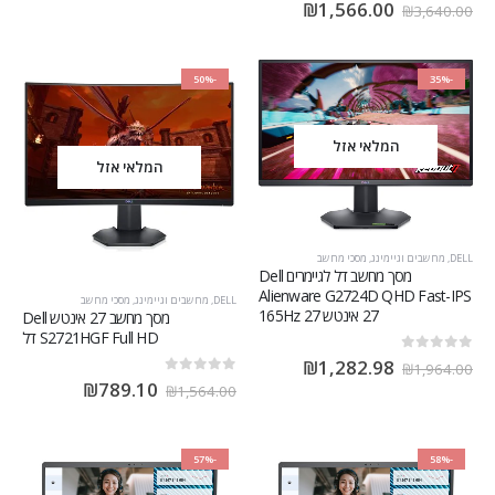
out of 5
0
₪
1,566.00
₪
3,640.00
-50%
-35%
המלאי אזל
המלאי אזל
DELL
,
מחשבים וגיימינג
,
מסכי מחשב
מסך מחשב דל לגיימרים Dell
Alienware G2724D QHD Fast-IPS
DELL
,
מחשבים וגיימינג
,
מסכי מחשב
27 ‏אינטש 27 165Hz
מסך מחשב ‏27 ‏אינטש Dell
S2721HGF Full HD דל
out of 5
0
₪
1,282.98
₪
1,964.00
out of 5
0
₪
789.10
₪
1,564.00
-57%
-58%