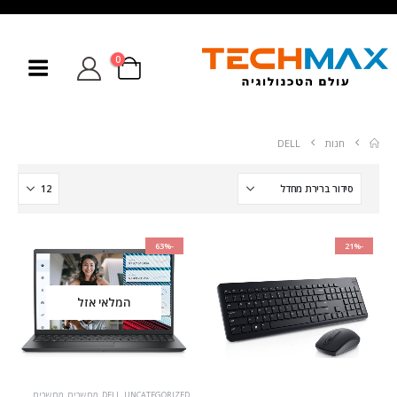
0
חנות
DELL
-63%
-21%
המלאי אזל
UNCATEGORIZED
,
DELL
,
מחשבים
,
מחשבים