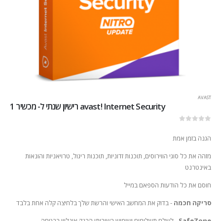
AVAST
avast! Internet Security רישיון שנתי ל- מכשיר 1
out of 5
0
הגנה בזמן אמת
מזהה את כל סוגי הווירוסים, תוכנות זדוניות, תוכנות ריגול, טרויאניות והונאות
באינטרנט
חוסם את כל הודעות הספאם במייל
סריקה חכמה
- בדוק את המחשב האישי והרשת שלך בלחיצה קלה אחת בלבד
SafeZone
- לשלם תשלומים ושימוש בשירותי הבנק אונליין בבטחה