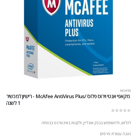
MCAFEE
מקאפי אנטי וירוס פלוס /McAfee AntiVirus Plus - רישיון למכשיר
1 לשנה
out of 5
0
לגלוש, ולהשתמש בבנק אונליין, ולקנות באינטרנט בבטחה
הגנה עטורת פרסים