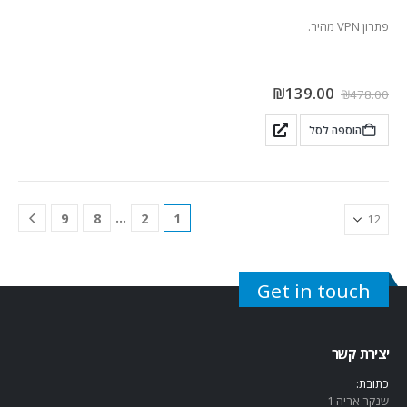
פתרון VPN מהיר.
₪
139.00
₪
478.00
הוספה לסל
…
9
8
2
1
Get in touch
יצירת קשר
כתובת:
שנקר אריה 1