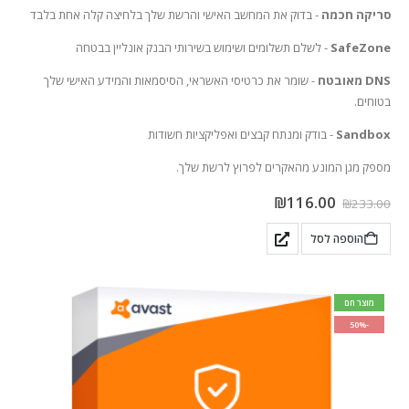
סריקה חכמה
- בדוק את המחשב האישי והרשת שלך בלחיצה קלה אחת בלבד
SafeZone
- לשלם תשלומים ושימוש בשירותי הבנק אונליין בבטחה
DNS מאובטח
- שומר את כרטיסי האשראי, הסיסמאות והמידע האישי שלך
בטוחים.
Sandbox
- בודק ומנתח קבצים ואפליקציות חשודות
מספק מגן המונע מהאקרים לפרוץ לרשת שלך.
₪
116.00
₪
233.00
הוספה לסל
מוצר חם
-50%