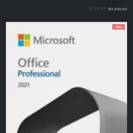
out of 5
0
₪
99.99
₪
1,995.00
-28%