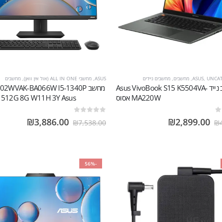
UNCA
,
ASUS
,
מחשבים
,
מחשבים ניידים
ASUS
,
מחשבי ALL IN ONE (אול אין וואן)
,
מחשבים
מחשב נייד Asus VivoBook S15 K5504VA-
מחשב 02WVAK-BA066W I5-1340P
MA220W אסוס
 512G 8G W11H 3Y Asus
out of 5
0
₪
3,886.00
₪
2,899.00
₪
7,538.00
₪
-56%