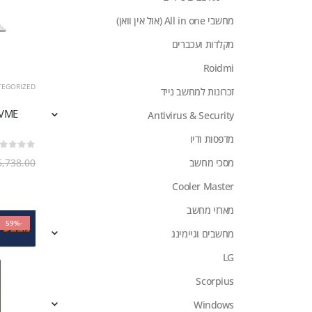
מחשבי All in one (אול אין וואן)
מקלדות ועכברים
Roidmi
TEGORIZED
זכרונות למחשב נייד
NVME
Antivirus & Security
מדפסות ודיו
out of 5
0
מסכי מחשב
5,738.00
Cooler Master
מארזי מחשב
-59%
מחשבים וגיימינג
LG
Scorpius
Windows