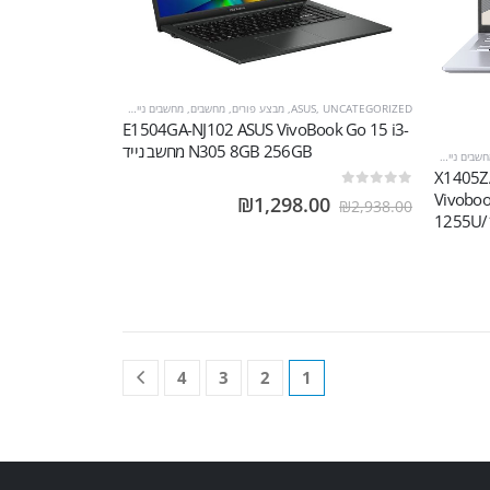
UNCATEGORIZED
,
ASUS
,
מבצע פורים
,
מחשבים
,
מחשבים ניידים
E1504GA-NJ102 ASUS VivoBook Go 15 i3-
N305 8GB 256GB מחשב נייד
שבים ניידים
X1405ZA-K
Vivoboo
out of 5
0
₪
1,298.00
₪
2,938.00
1255U/
4
3
2
1