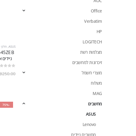
AOC
Office
Verbatim
HP
LOGITECH
ASUS
,
חלקי 
מצלמות רשת
ניידים אסוס - 4.5 מ''
זיכרונות למחשבים
out of 5
0
מוצרי חשמל
₪
250.00
משלוח
MAG
מחשבים
-75%
ASUS
Lenovo
מחשבים ניידים