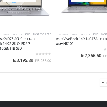
UNCA
,
ASUS
,
מבצע פורים
,
מחשבים
,
מחשבים ניידים
UNCATEGORIZED
,
ASUS
,
מבצע פורים
,
מחשבים
,
מח
מחשב נייד Asus VivoBook 14 X1404ZA-
מחשב נייד M075 ASUS
NK101 אסוס
k 14X 2.8K OLED/ i7-
16GB/1TB SSD
₪
2,366.60
₪
out of 5
0
₪
3,195.89
₪
5,938.00