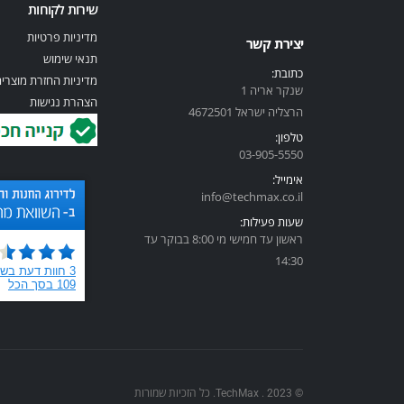
שירות לקוחות
מדיניות פרטיות
יצירת קשר
תנאי שימוש
כתובת:
מדיניות החזרת מוצרי
שנקר אריה 1
הצהרת נגישות
הרצליה ישראל 4672501
טלפון:
03-905-5
550
אימייל:
info@techmax.co.il
שעות פעילות:
ראשון עד חמישי מי 8:00 בבוקר עד
14:30
© TechMax . 2023. כל הזכיות שמורות