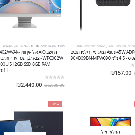
מחשב
,
מחשבים וגיימינג
,
מטענים למחשבים ניידים
ASUS
,
מחשבי ALL IN ONE (אול אין וואן)
,
מחשבים
Asus 45W ADP-45ZE B מטען מקורי למחשבים
מחשב AIO אול אין וואן
מ 90XB09BN-MPW090
WPC002W - צבע לבן שנה אחריות י
 100U 512GB SSD 8GB RAM
s 11
₪
157.00
out of 5
0
₪
2,440.00
₪
5,538.00
-58%
המלאי אזל