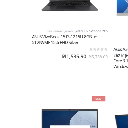
UNCATEGORIZED
,
ASUS
,
מחשבים
,
מחשבים ניידים
נייד ASUS VivoBook 15 i3-1215U 8GB
512NVME 15.6 FHD Silver
 Asus A3402WVAK-
בואן הרשמי
out of 5
0
₪
1,535.90
₪
5,738.00
Core 3
Window
-66%