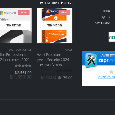
הנמכרים ביותר החודש
אודות
-28%
-55%
צור קשר
ם
החשבון שלי
המלאי אזל
המלאי אזל
AVAST
OFFICE
,
אופיס 2021
fice Professional
Avast Premium
Security 2024 - רישיון
2021 - אופיס פרו 2021
שנתי למחשב אחד
out of 5
5.00
₪
2,561.00
out of 5
0
₪
1,850.00
₪
78.00
₪
175.00