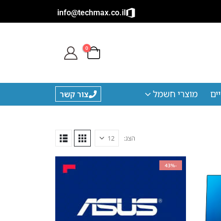
info@techmax.co.il
0
ים
מוצרי חשמל
צור קשר
הצג:
-43%