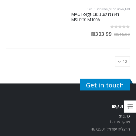
MSI
,
מארזי מחשב
,
מחשבים וגיימינג
מארז מחשב גימינג MAG Forge
M100A מבית MSI
out of 5
0
₪
303.99
₪
516.00
Get in touch
יצירת קשר
כתובת:
שנקר אריה 1
הרצליה ישראל 4672501