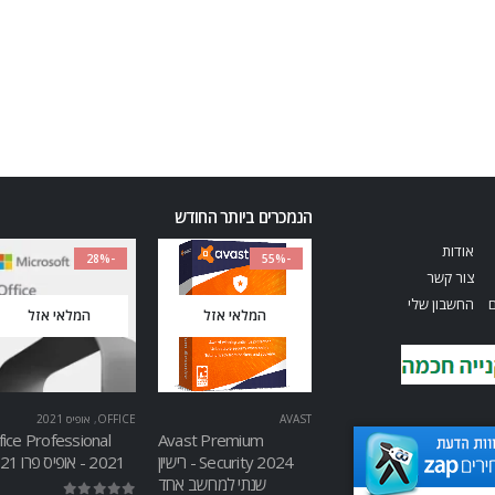
הנמכרים ביותר החודש
אודות
-28%
-55%
צור קשר
ם
החשבון שלי
המלאי אזל
המלאי אזל
AVAST
OFFICE
,
אופיס 2021
fice Professional
Avast Premium
Security 2024 - רישיון
2021 - אופיס פרו 2021
שנתי למחשב אחד