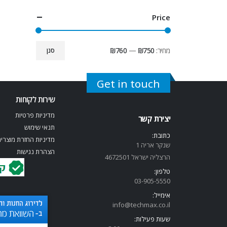
Price
מחיר:
₪750
—
₪760
סנן
Get in touch
שירות לקוחות
מדיניות פרטיות
יצירת קשר
תנאי שימוש
כתובת:
מדיניות החזרת מוצרי
שנקר אריה 1
הצהרת נגישות
הרצליה ישראל 4672501
טלפון:
03-905-5
550
אימייל:
info@techmax.co.il
שעות פעילות: