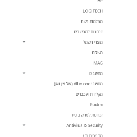
HP
LOGITECH
מצלמות רשת
זיכרונות למחשבים
מוצרי חשמל
משלוח
MAG
מחשבים
מחשבי All in one (אול אין וואן)
מקלדות ועכברים
Roidmi
זכרונות למחשב נייד
Antivirus & Security
מדפסות ודיו