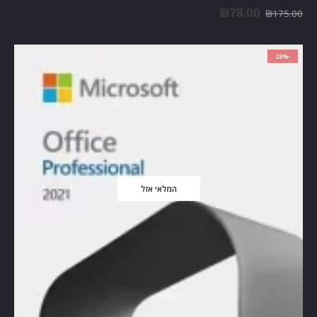
out of 5
0
₪
78.00
₪
175.00
-28%
המלאי אזל