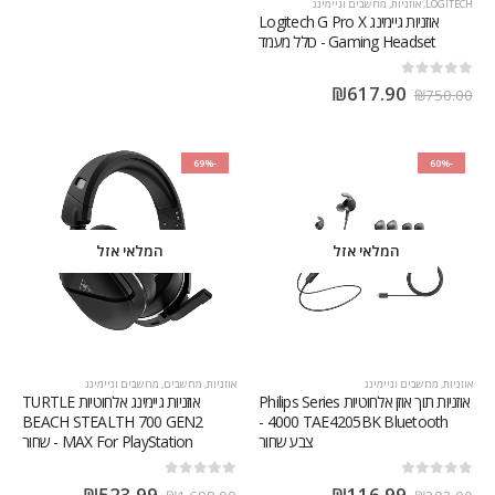
LOGITECH
,
אוזניות
,
מחשבים וגיימינג
אוזניות גיימינג Logitech G Pro X
Gaming Headset - כולל מעמד
out of 5
0
₪
617.90
₪
750.00
-69%
-60%
המלאי אזל
המלאי אזל
אוזניות
,
מחשבים וגיימינג
אוזניות
,
מחשבים
,
מחשבים וגיימינג
אוזניות תוך אוזן אלחוטיות Philips Series
אוזניות גיימינג אלחוטיות TURTLE
BEACH STEALTH 700 GEN2
4000 TAE4205BK Bluetooth -
צבע שחור
MAX For PlayStation - שחור
out of 5
0
out of 5
0
₪
523.99
₪
116.99