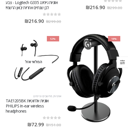
אוזניות גיימינג Logitech G335 - צבע
out of 5
0
₪
216.90
לבן שנתיים אחריות יבואן הרשמי!
₪
299.00
out of 5
0
₪
216.90
₪
299.00
-52%
-18%
המלאי אזל
אוזניות
,
מחשבים וגיימינג
אוזניות אלחוטיות TAE1205BK
PHILIPS In-ear wireless
headphones
out of 5
0
₪
72.99
₪
151.00