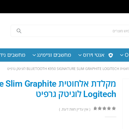
O
אנטי וירוס
מחשבים וגיימינג
מחשבים נידי
BLUETOOTH K950 SI לוגיטק גרפיט
מקלדת אלחוטית aphite
Logitech לוגיטק גרפיט
( אין עדיין חוות דעת. )
out of 5
0