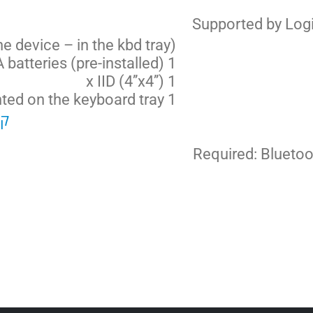
Supported by Lo
e device – in the kbd tray)
1 x keyboard with 2 x AAA batteries (pre-installed)
1 x IID (4’’x4’’)
1 QSG printed on the keyboard tray
קי
Required: Blueto