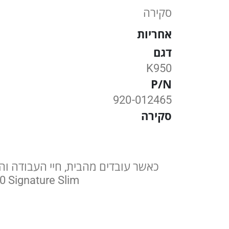
סקירה
אחריות
דגם
K950
P/N
920-012465
סקירה
K950 Signature Slim תשלים את הצורך הזה ותכניס בנוסף מעט קסם