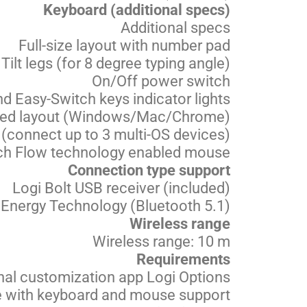
Keyboard (additional specs)
Additional specs
Full-size layout with number pad
Tilt legs (for 8 degree typing angle)
On/Off power switch
d Easy-Switch keys indicator lights
nted layout (Windows/Mac/Chrome)
(connect up to 3 multi-OS devices)
ech Flow technology enabled mouse
Connection type support
Logi Bolt USB receiver (included)
Energy Technology (Bluetooth 5.1)
Wireless range
Wireless range: 10 m
Requirements
nal customization app Logi Options+
e with keyboard and mouse support