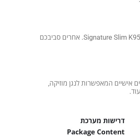
לשמור על הפוקוס במשימה שלפניך הודות להקלדה השקטה של ​​המקשים של מקלדת ה-Signature Slim K950. אחרים סביבכם
חת לעבודה וחיים אישיים המאפשרות לנגן מוזיקה,
וד.
דרישות מערכת
Package Content