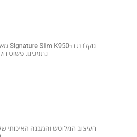
מקלדת
נתמכים. פשוט הקי
ש