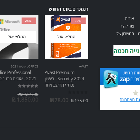
הנמכרים ביותר החודש
אודות
-28%
-55%
צור קשר
ם
החשבון שלי
המלאי אזל
המלאי אזל
AVAST
OFFICE
,
אופיס 2021
fice Professional
Avast Premium
Security 2024 - רישיון
2021 - אופיס פרו 2021
שנתי למחשב אחד
out of 5
5.00
₪
2,561.00
out of 5
0
₪
1,850.00
₪
78.00
₪
175.00