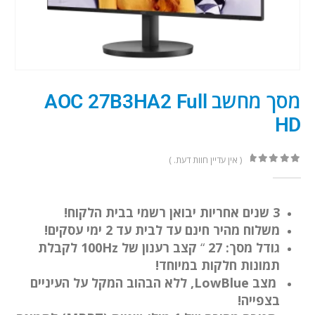
מסך מחשב AOC 27B3HA2 Full
HD
( אין עדיין חוות דעת. )
out of 5
0
3 שנים אחריות יבואן רשמי בבית הלקוח!
משלוח מהיר חינם עד לבית עד 2 ימי עסקים!
גודל מסך: 27
“
קצב רענון של 100Hz לקבלת
תמונות חלקות במיוחד!
מצב LowBlue, ללא הבהוב המקל על העיניים
בצפייה!