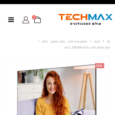
0
חנות
מחשבים וגיימינג
,
מסכי מחשב
,
AOC
מסך מחשב AOC 27B3HA2 FULL HD
-58%